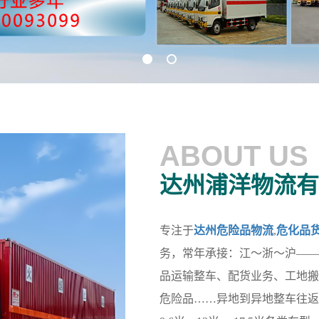
ABOUT US
达州浦洋物流有
专注于
达州危险品物流
,
危化品
务，常年承接：江～浙～沪——
品运输整车、配货业务、工地搬
危险品……异地到异地整车往返业务